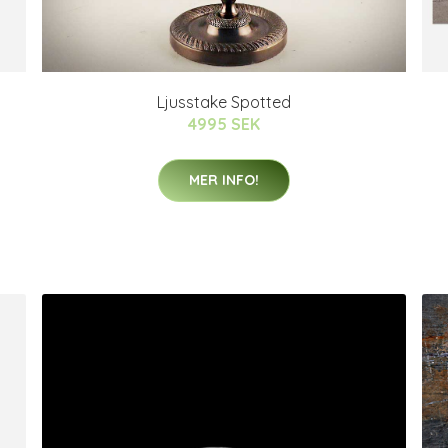
Ljusstake Spotted
4995 SEK
MER INFO!