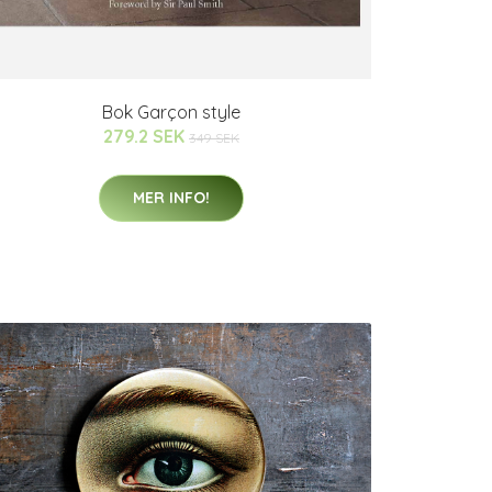
Bok Garçon style
279.2 SEK
349 SEK
MER INFO!