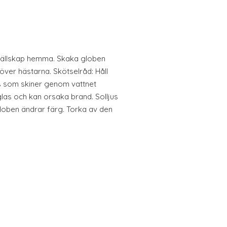
 sällskap hemma. Skaka globen
r över hästarna. Skötselråd: Håll
jus som skiner genom vattnet
las och kan orsaka brand. Solljus
globen ändrar färg. Torka av den