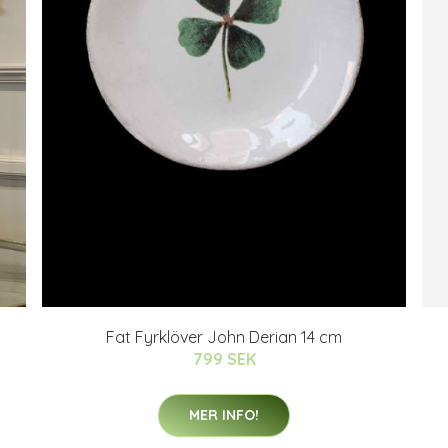
Fat Fyrklöver John Derian 14 cm
799 SEK
MER INFO!