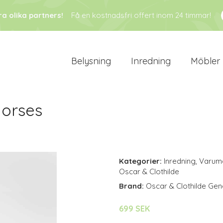
ra olika partners!
Få en kostnadsfri offert inom 24 timmar!
Belysning
Inredning
Möbler
Horses
Kategorier:
Inredning
,
Varum
Oscar & Clothilde
Brand:
Oscar & Clothilde Gen
699 SEK