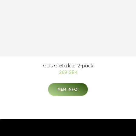
Glas Greta klar 2-pack
269 SEK
MER INFO!