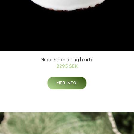
Mugg Serena ring hjärta
2295 SEK
MER INFO!