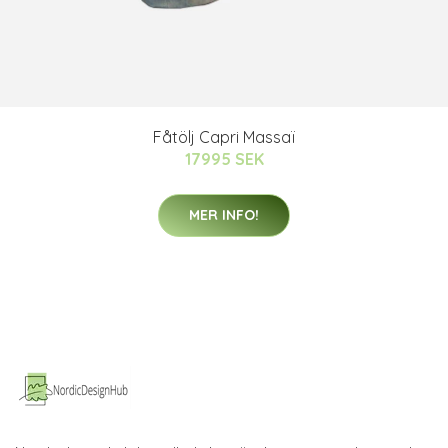
Fåtölj Capri Massaï
17995 SEK
MER INFO!