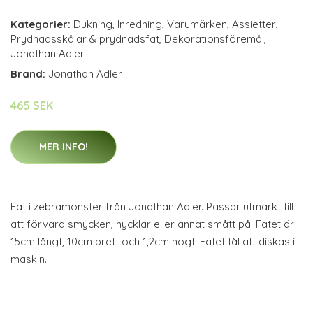
Kategorier:
Dukning
,
Inredning
,
Varumärken
,
Assietter
,
Prydnadsskålar & prydnadsfat
,
Dekorationsföremål
,
Jonathan Adler
Brand:
Jonathan Adler
465 SEK
MER INFO!
Fat i zebramönster från Jonathan Adler. Passar utmärkt till
att förvara smycken, nycklar eller annat smått på. Fatet är
15cm långt, 10cm brett och 1,2cm högt. Fatet tål att diskas i
maskin.