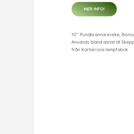
MER INFO!
10’’’ Rundbrännareveke, Bomu
Används bland annat till Ske
från Karlskrona lampfabrik