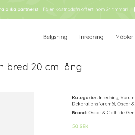
ra olika partners!
Få en kostnadsfri offert inom 24 timmar!
Belysning
Inredning
Möbler
m bred 20 cm lång
Kategorier:
Inredning
,
Varum
Dekorationsföremål
,
Oscar & 
Brand:
Oscar & Clothilde Gen
50 SEK