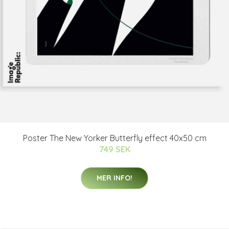
Poster The New Yorker Butterfly effect 40x50 cm
749 SEK
MER INFO!