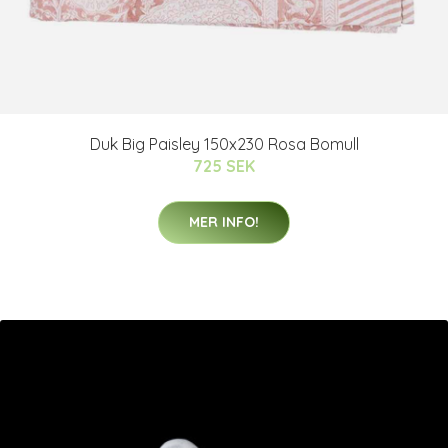
Duk Big Paisley 150x230 Rosa Bomull
725 SEK
MER INFO!