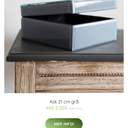
Ask 21 cm grå
696.5 SEK
995 SEK
MER INFO!