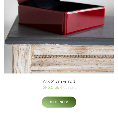
Ask 21 cm vinröd
696.5 SEK
995 SEK
MER INFO!