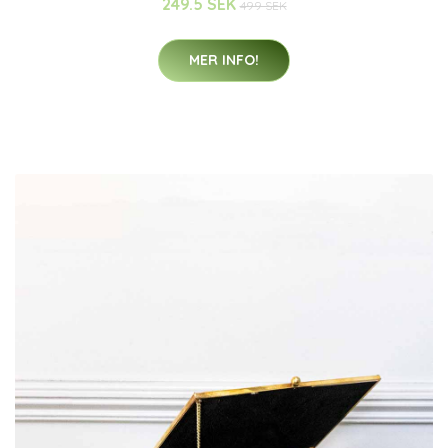
249.5 SEK
499 SEK
MER INFO!