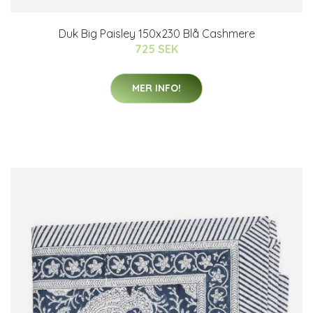
Duk Big Paisley 150x230 Blå Cashmere
725 SEK
MER INFO!