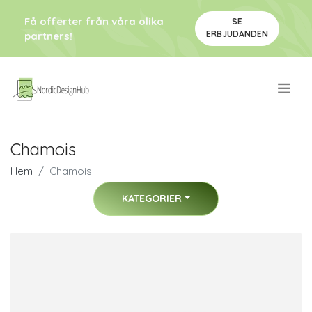
Få offerter från våra olika
SE
ERBJUDANDEN
partners!
.
Chamois
Hem
Chamois
KATEGORIER