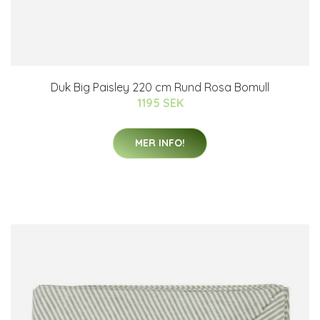
Duk Big Paisley 220 cm Rund Rosa Bomull
1195 SEK
MER INFO!