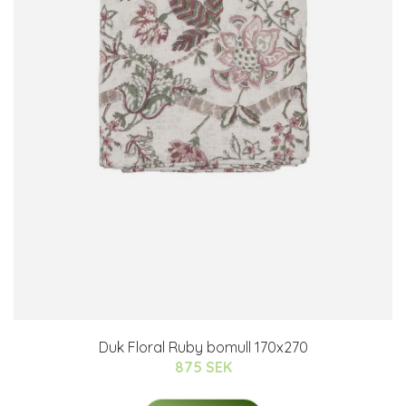
Duk Floral Ruby bomull 170x270
875 SEK