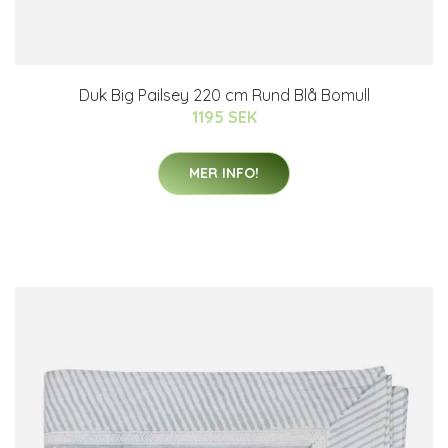
Duk Big Pailsey 220 cm Rund Blå Bomull
1195 SEK
MER INFO!