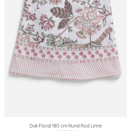
Duk Floral 180 cm Rund Röd Linne