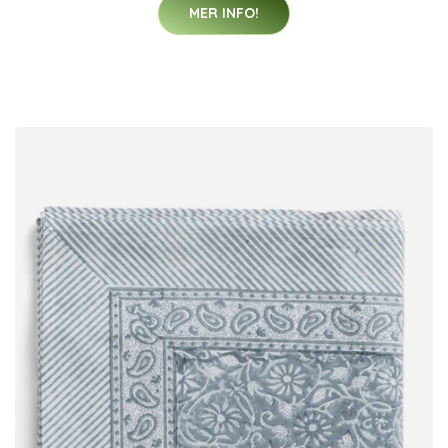
MER INFO!