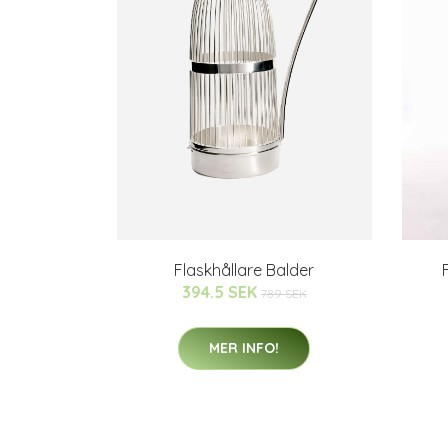
Flaskhållare Balder
394.5 SEK
789 SEK
MER INFO!