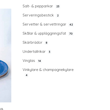
Salt- & pepparkar
23
Serveringsbestick
2
Servetter & servettringar
42
Skålar & uppläggningsfat
70
Skärbrädor
8
Undertallrikar
3
Vinglas
14
Vinkylare & champagnekylare
4
lå