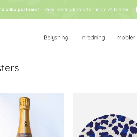
ra olika partners!
Få en kostnadsfri offert inom 24 timmar!
Belysning
Inredning
Möbler
ters