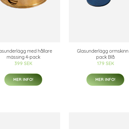
asunderlägg med hållare
Glasunderlägg ormskinn
mässing 4-pack
pack Blå
399 SEK
179 SEK
MER INFO!
MER INFO!