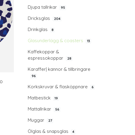
Djupa tallrikar
95
Dricksglas
204
Drinkglas
8
Glasunderlägg & coasters
13
Kaffekoppar &
espressokoppar
28
Karaffer| kannor & tillbringare
96
eo
Korkskruvar & flasköppnare
6
Matbestick
19
Mattallrikar
56
Muggar
27
Ölglas & snapsglas
4